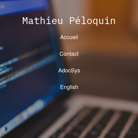
Mathieu Péloquin
Accueil
Contact
AdocSys
English